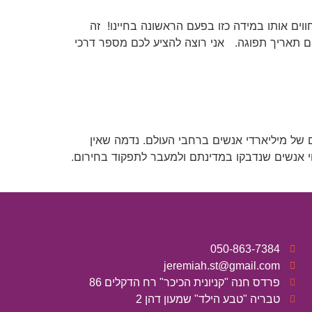
וים אותו במידה כזו בפעם הראשונה בחיינו! זה
תיים תאריך תפוגה. אני רוצה להציע לכם מספר דרכי
בה וירוס הקורונה טלטל את חייהם של מיליארדי אנשים ברחבי העולם. נדמה שאין
וי אנשים שנדבקו במדינתם ולמעבר לתפקוד בחירום.
050-863-7384
jeremiah.st@gmail.com
פרדס חנה "קניונית הכיכר" רח הדקלים 86
טבריה "טבע הילד" שמעון דהן 2