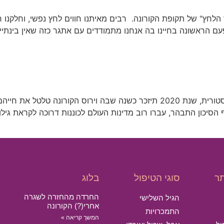
לחץ" של תקופת הקורונה. רבים מאיתנו חווים לחץ נפשי, וחלקנו חו
זו הפעם הראשונה בחיינו בה אנחנו מתמודדים עם אתגר כזה שאין בינ
נראה לי שכבר ברור שאנחנו בעיצומה של תקופה היסטורית, שנת 2020 תיזכר כשנה ש
 הסיכון התבהר, עברו רוב מדינות העולם לכוננות דרוכה לקראת גיל
ר
סוגי הטיפול
בלוג
החרדה מהחזרה לשגרה
הגיל השלישי
אחרי(?) הקורונה
התמכרויות
המשך קריאה »